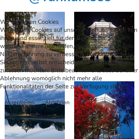
Wir benutzen Cookies
Wir nutzen Cookies auf unserer Website. Einige von
ihnen sind essenziell für den Betrieb der Seite,
während andere uns helfen, diese Website und die
Nutzererfahrung zu verbessern (Tracking Cookies).
Sie können selbst entscheiden, ob Sie die Cookies
zulassen möchten. Bitte beachten Sie, dass bei einer
Ablehnung womöglich nicht mehr alle
Funktionalitäten der Seite zur Verfügung stehen.
Akzeptieren
Ablehnen