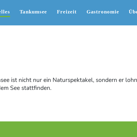
lles
Tankumsee
Freizeit
Gastronomie
Üb
ee ist nicht nur ein Naturspektakel, sondern er lohn
dem See stattfinden.