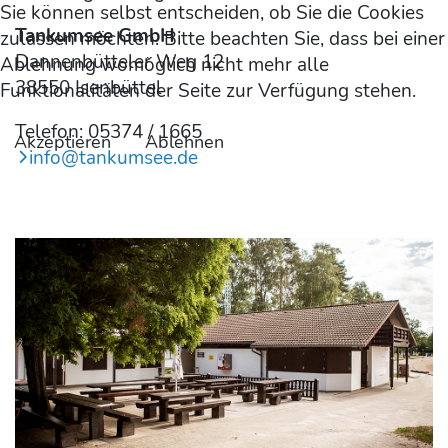
Sie können selbst entscheiden, ob Sie die Cookies
Tankumsee GmbH
zulassen möchten. Bitte beachten Sie, dass bei einer
Dannenbütteler Weg 12
Ablehnung womöglich nicht mehr alle
38550 Isenbüttel
Funktionalitäten der Seite zur Verfügung stehen.
Telefon: 05374 / 1665
Akzeptieren
Ablehnen
info@tankumsee.de