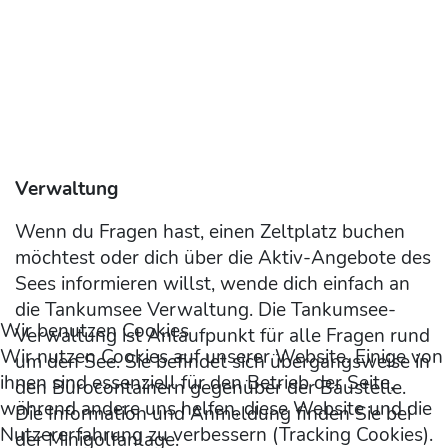
Verwaltung
Wenn du Fragen hast, einen Zeltplatz buchen
möchtest oder dich über die Aktiv-Angebote des
Sees informieren willst, wende dich einfach an
die Tankumsee Verwaltung. Die Tankumsee-
Wir benutzen Cookies
Verwaltung ist Anlaufpunkt für alle Fragen rund
Wir nutzen Cookies auf unserer Website. Einige von
um den See. Sie befindet sich übergangsweise in
ihnen sind essenziell für den Betrieb der Seite,
den Bürocontainern gegenüber der Baustelle.
während andere uns helfen, diese Website und die
Die Information und Anmeldung finden Sie bei
Nutzererfahrung zu verbessern (Tracking Cookies).
der Minigolfanlage.